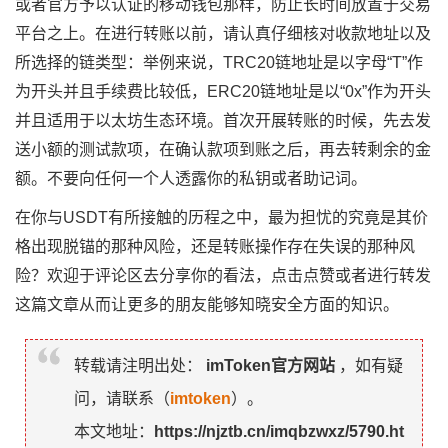
或者官方予以认证的移动钱包那样，防止长时间放置于交易
平台之上。在进行转账以前，请认真仔细核对收款地址以及
所选择的链类型：举例来说，TRC20链地址是以字母“T”作
为开头并且手续费比较低，ERC20链地址是以“0x”作为开头
并且适用于以太坊生态环境。首次开展转账的时候，先去发
送小额的测试款项，在确认款项到账之后，再去转剩余的金
额。不要向任何一个人透露你的私钥或者助记词。
在你与USDT有所接触的历程之中，最为担忧的究竟是其价
格出现脱锚的那种风险，还是转账操作存在失误的那种风
险？欢迎于评论区去分享你的看法，点击点赞或者进行转发
这篇文章从而让更多的朋友能够知晓安全方面的知识。
转载请注明出处：
imToken官方网站
，如有疑
问，请联系（
imtoken
）。
本文地址：
https://njztb.cn/imqbzwxz/5790.ht