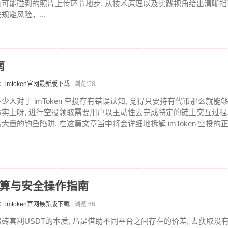
有可能碰到的照片上传环节地步, 从技术原理以及实践视角给出清晰指引
规避风险。...
南
：imtoken官网最新版下载
| 浏览:58
不少人对于 imToken 空投存有错误认知, 觉得只要持有代币那么就能
事实上呀, 进行空投领取需要用户以主动性去完成特定的链上交互过程,
大量的钓鱼陷阱, 在这篇文章当中将会详细地拆解 imToken 空投的正确
测算与安全操作指南
：imtoken官网最新版下载
| 浏览:66
搬砖套利USDT的本质, 乃是借助不同平台之间存在的价差, 去获取没有