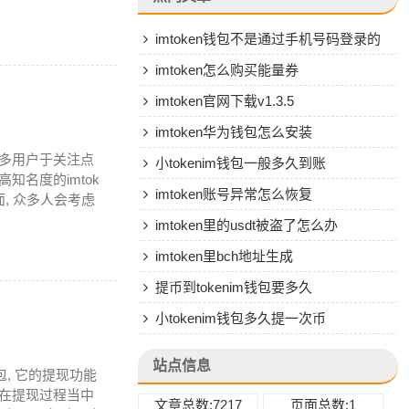
imtoken钱包不是通过手机号码登录的
吗
imtoken怎么购买能量券
imtoken官网下载v1.3.5
imtoken华为钱包怎么安装
诸多用户于关注点
小tokenim钱包一般多久到账
知名度的imtok
imtoken账号异常怎么恢复
, 众多人会考虑
imtoken里的usdt被盗了怎么办
imtoken里bch地址生成
提币到tokenim钱包要多久
小tokenim钱包多久提一次币
站点信息
包, 它的提现功能
焦在提现过程当中
文章总数:7217
页面总数:1