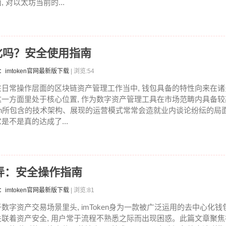
, 对以太坊当前的...
心化吗？安全使用指南
：imtoken官网最新版下载
| 浏览:54
在日常操作层面的区块链资产管理工作当中, 钱包具备的特性向来在
这一方面里处于核心位置, 作为数字资产管理工具在市场范畴内具备较高
en所包含的技术架构、展现的运营模式常常会造就业内谈论纷纭的局面
它是不是真的达成了...
么弄：安全操作指南
：imtoken官网最新版下载
| 浏览:81
于数字资产交易场景里头, imToken身为一款被广泛运用的去中心化钱
关联着资产安全, 用户常于流程不熟悉之际而出现困惑。此篇文章聚