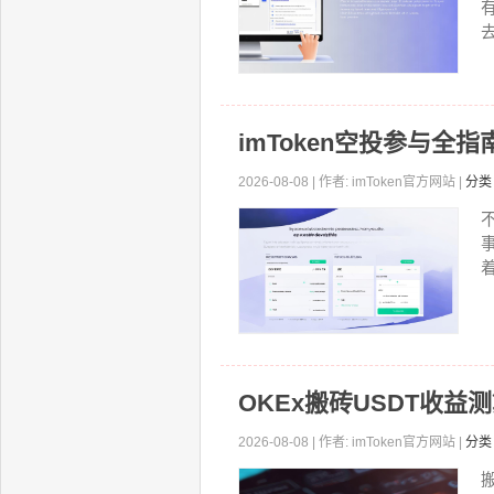
去
imToken空投参与全指
2026-08-08 | 作者: imToken官方网站 |
分类
着
OKEx搬砖USDT收益
2026-08-08 | 作者: imToken官方网站 |
分类