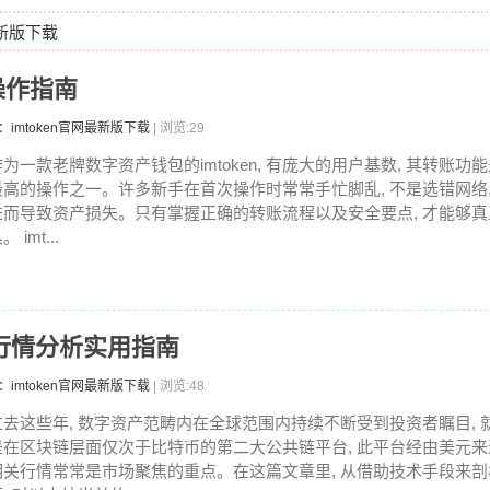
最新版下载
操作指南
：imtoken官网最新版下载
| 浏览:29
作为一款老牌数字资产钱包的imtoken, 有庞大的用户基数, 其转账
最高的操作之一。许多新手在首次操作时常常手忙脚乱, 不是选错网络,
进而导致资产损失。只有掌握正确的转账流程以及安全要点, 才能够
。 imt...
行情分析实用指南
：imtoken官网最新版下载
| 浏览:48
过去这些年, 数字资产范畴内在全球范围内持续不断受到投资者瞩目, 就
是在区块链层面仅次于比特币的第二大公共链平台, 此平台经由美元
相关行情常常是市场聚焦的重点。在这篇文章里, 从借助技术手段来