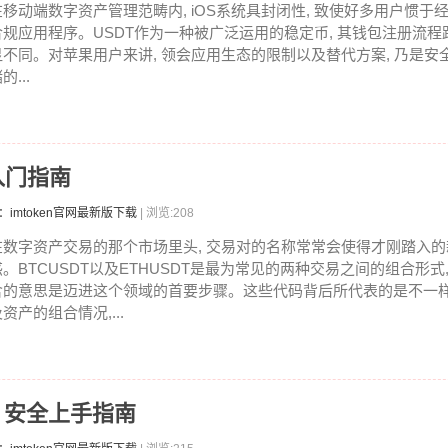
在移动端数字资产管理范畴内, iOS系统具封闭性, 致使好多用户惯于经由A
合规应用程序。USDT作为一种被广泛运用的稳定币, 其钱包注册流
显不同。对苹果用户来讲, 领会应用生态的限制以及替代方案, 乃是安
的...
入门指南
：imtoken官网最新版下载
| 浏览:208
在数字资产交易的那个市场里头, 交易对的名称常常会使得才刚踏入
惑。BTCUSDT以及ETHUSDT是最为常见的两种交易之间的组合形式
含的意思是迈进这个领域的首要步骤。这些代码背后所代表的是不一
资产的组合情况,...
：安全上手指南