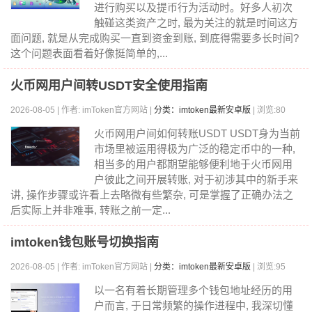
进行购买以及提币行为活动时。好多人初次
触碰这类资产之时, 最为关注的就是时间这方
面问题, 就是从完成购买一直到资金到账, 到底得需要多长时间?
这个问题表面看着好像挺简单的,...
火币网用户间转USDT安全使用指南
2026-08-05 | 作者: imToken官方网站 |
分类：imtoken最新安卓版
| 浏览:80
火币网用户间如何转账USDT USDT身为当前
市场里被运用得极为广泛的稳定币中的一种,
相当多的用户都期望能够便利地于火币网用
户彼此之间开展转账, 对于初涉其中的新手来
讲, 操作步骤或许看上去略微有些繁杂, 可是掌握了正确办法之
后实际上并非难事, 转账之前一定...
imtoken钱包账号切换指南
2026-08-05 | 作者: imToken官方网站 |
分类：imtoken最新安卓版
| 浏览:95
以一名有着长期管理多个钱包地址经历的用
户而言, 于日常频繁的操作进程中, 我深切懂