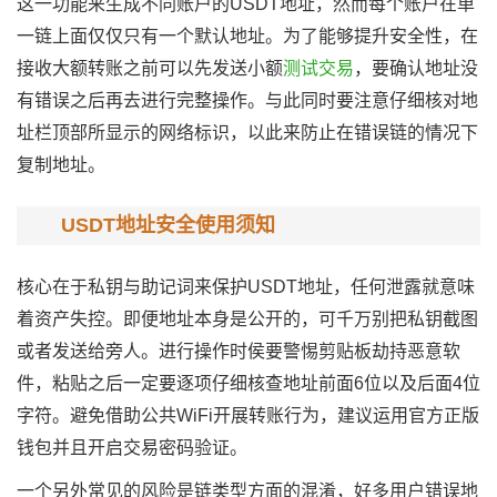
这一功能来生成不同账户的USDT地址，然而每个账户在单
一链上面仅仅只有一个默认地址。为了能够提升安全性，在
接收大额转账之前可以先发送小额
测试交易
，要确认地址没
有错误之后再去进行完整操作。与此同时要注意仔细核对地
址栏顶部所显示的网络标识，以此来防止在错误链的情况下
复制地址。
USDT地址安全使用须知
核心在于私钥与助记词来保护USDT地址，任何泄露就意味
着资产失控。即便地址本身是公开的，可千万别把私钥截图
或者发送给旁人。进行操作时侯要警惕剪贴板劫持恶意软
件，粘贴之后一定要逐项仔细核查地址前面6位以及后面4位
字符。避免借助公共WiFi开展转账行为，建议运用官方正版
钱包并且开启交易密码验证。
一个另外常见的风险是链类型方面的混淆，好多用户错误地