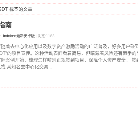
SDT"标签的文章
指南
：imtoken最新安卓版
| 浏览:1183
伴随着去中心化应用以及数字资产激励活动的广泛普及，好多用户碰到
SDT”的项目宣传。这种活动表面看着简易，但暗藏着风险还有棘手的
实际案例开始，梳理怎样辨别正规签到项目，保障个人资产安全。 签到
么找 某知名去中心化交易...