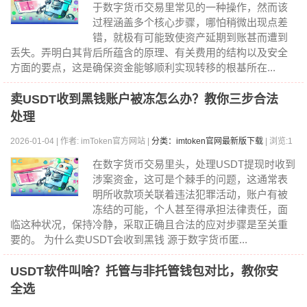
于数字货币交易里常见的一种操作，然而该
过程涵盖多个核心步骤，哪怕稍微出现点差
错，就极有可能致使资产延期到账甚而遭到
丢失。弄明白其背后所蕴含的原理、有关费用的结构以及安全
方面的要点，这是确保资金能够顺利实现转移的根基所在...
卖USDT收到黑钱账户被冻怎么办？教你三步合法
处理
2026-01-04 | 作者: imToken官方网站 |
分类：imtoken官网最新版下载
| 浏览:1
283
在数字货币交易里头，处理USDT提现时收到
涉案资金，这可是个棘手的问题，这通常表
明所收款项关联着违法犯罪活动，账户有被
冻结的可能，个人甚至得承担法律责任，面
临这种状况，保持冷静，采取正确且合法的应对步骤是至关重
要的。 为什么卖USDT会收到黑钱 源于数字货币匿...
USDT软件叫啥？托管与非托管钱包对比，教你安
全选