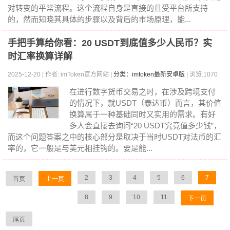
对转变的平常流程。这个流程自身是直接的且受平台所支持
的，然而知晓其具体的步骤以及背后的市场原理，能...
手把手算给你看：20 USDT到底值多少人民币？实
时汇率换算详解
2025-12-20 | 作者: imToken官方网站 |
分类：imtoken最新安卓版
| 浏览:1070
在进行数字货币交易之时，在涉及跨境支付
的情况下，就USDT（泰达币）而言，其价值
换算属于一种基础同时又实用的需求。有好
多人会直接去询问“20 USDT究竟值多少钱”，
而这个问题答案之中的核心部分是取决于当时USDT对法币的汇
率的，它一般是与美元相挂钩的。要是能...
2
3
4
5
6
7
首页
上一页
8
9
10
11
下一页
尾页