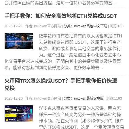
会并依照正确的卖出流程，是每一位持币者务必掌握的基...
手把手教你：如何安全高效地将ETH兑换成USDT
2025-12-21 | 作者: imToken官方网站 |
分类：imtoken钱包中文下载
| 浏览:108
8
数字货币持有者把持有的以太坊也就是 ETH
去兑换成泰达币即 USDT，这属于进行资产
转换、避险或者参与其他交易的常见操作行
为。这个过程一般是借由中心化或者去中心
化交易平台来达成完成的，弄明白其中的关键步骤以及注意事
项，能够对您起到帮助使得更安全、更多效率地去...
火币网TRX怎么换成USDT？手把手教你低价快速
兑换
2025-12-20 | 作者: imToken官方网站 |
分类：imtoken最新安卓版
| 浏览:1193
就多数从事数字货币交易的人来讲，明白怎
样把一种资产转变为另外一种乃是基础的操
作本领。把在火币网（如今称作“火币”）账户
里的TRX换成USDT，这是一个牵涉现货交易