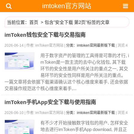
imtoken官方网站
当前位置：
首页
> 包含"安全下载 第2页"标签的文章
imToken钱包安全下载与交易指南
2026-06-14 | 作者: imToken官方网站 |
分类：imtoken官网最新版下载
| 浏览:4
43
用于数字资产的管理的工具得是可靠的才行, i
mToken是一款主流的去中心化钱包, 其下载
环节的安全性是用户所关注的重点之一, 其交
易环节的安全性同样是用户所关注的重点。
一篇文章将会依据下载渠道确认这个核心维度来着手, 还会依据
交易操作规范这个核心维度来着手,...
imToken手机App安全下载与使用指南
2026-06-10 | 作者: imToken官方网站 |
分类：imtoken官网最新版下载
| 浏览:4
32
有不少才开始接触数字钱包的用户, 怎样安全
地去进行imToken手机App download, 并且正